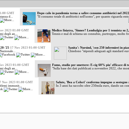
01:00 GMT
tanza d...
Dopo calo in pandemia torna a salire consumo antibiotici nel 2022
"Il consumo totale di antibiotici nell'uomo", per quanto riguarda entram
Nov 2023 01:00 GMT
Medico fisiatra, 'Sinner? Lombalgia per 1 tennista su 2, 
mi degli an...
Tennis e mal di schiena un connubio, purtroppo, molto fr
'20-'25
17 Nov 2023 01:00 GMT
Sanita': Nursind, 'con 250 infermieri in piaz
Nazionale...
Chiedono "stipendi adeguati agli standard euro
Nov 2023 01:00 GMT
Fumo, studio per smettere: E-cig 60% piu' efficace di te
mi degli an...
"Sulla base dei dati pubblicati a novembre 2022, che mostra
7 Nov 2023 01:00 GMT
Salute, 'Bea a Colori' conferma impegno a sostegno 
oblemi immunit...
In 3 anni ha raccolto oltre 250mila euro, dando un cont