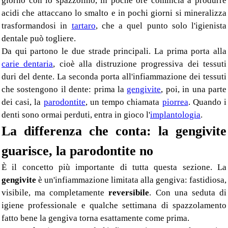
giorno con lo spazzolino, in poche ore comincia a produrre
acidi che attaccano lo smalto e in pochi giorni si mineralizza
trasformandosi in
tartaro
, che a quel punto solo l'igienista
dentale può togliere.
Da qui partono le due strade principali. La prima porta alla
carie dentaria
, cioè alla distruzione progressiva dei tessuti
duri del dente. La seconda porta all'infiammazione dei tessuti
che sostengono il dente: prima la
gengivite
, poi, in una parte
dei casi, la
parodontite
, un tempo chiamata
piorrea
. Quando i
denti sono ormai perduti, entra in gioco l'
implantologia
.
La differenza che conta: la gengivite
guarisce, la parodontite no
È il concetto più importante di tutta questa sezione. La
gengivite
è un'infiammazione limitata alla gengiva: fastidiosa,
visibile, ma completamente
reversibile
. Con una seduta di
igiene professionale e qualche settimana di spazzolamento
fatto bene la gengiva torna esattamente come prima.