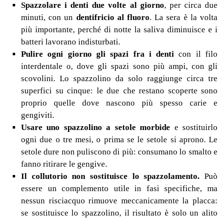
Spazzolare i denti due volte al giorno
, per circa due
minuti, con un
dentifricio al fluoro
. La sera è la volta
più importante, perché di notte la saliva diminuisce e i
batteri lavorano indisturbati.
Pulire ogni giorno gli spazi fra i denti
con il filo
interdentale o, dove gli spazi sono più ampi, con gli
scovolini. Lo spazzolino da solo raggiunge circa tre
superfici su cinque: le due che restano scoperte sono
proprio quelle dove nascono più spesso carie e
gengiviti.
Usare uno spazzolino a setole morbide
e sostituirlo
ogni due o tre mesi, o prima se le setole si aprono. Le
setole dure non puliscono di più: consumano lo smalto e
fanno ritirare le gengive.
Il collutorio non sostituisce lo spazzolamento.
Può
essere un complemento utile in fasi specifiche, ma
nessun risciacquo rimuove meccanicamente la placca:
se sostituisce lo spazzolino, il risultato è solo un alito