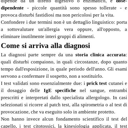
dipende da un difetto digestivo o enzimatico, è
dose-
dipendente
- piccole quantità sono spesso tollerate - e
provoca disturbi fastidiosi ma non pericolosi per la vita.
Confondere i due termini non è un dettaglio linguistico: porta
a sottovalutare un'allergia vera oppure, all'opposto, a
eliminare inutilmente interi gruppi di alimenti.
Come si arriva alla diagnosi
La diagnosi parte sempre da una
storia clinica accurata
:
quali disturbi compaiono, in quali circostanze, dopo quanto
tempo dall'esposizione, in quale periodo dell'anno. Gli esami
servono a confermare il sospetto, non a sostituirlo.
I test validati sono essenzialmente due: i
prick test
cutanei e
il dosaggio delle
IgE specifiche
nel sangue, entrambi
prescritti e interpretati dallo specialista allergologo. In casi
selezionati si ricorre al patch test, alla spirometria o al test di
provocazione, che va eseguito solo in ambiente protetto.
Non hanno invece alcun fondamento scientifico il test del
capello, i test citotossici, la kinesiologia applicata, il test