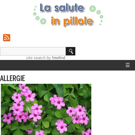
site search
by
freefind
☰
HOME
ALLERGIE
STRUMENTI
GUIDE SALUTE
CALCOLO PESO IDEALE