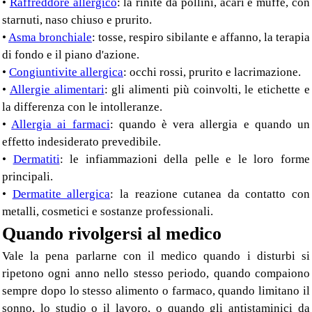
•
Raffreddore allergico
: la rinite da pollini, acari e muffe, con
starnuti, naso chiuso e prurito.
•
Asma bronchiale
: tosse, respiro sibilante e affanno, la terapia
di fondo e il piano d'azione.
•
Congiuntivite allergica
: occhi rossi, prurito e lacrimazione.
•
Allergie alimentari
: gli alimenti più coinvolti, le etichette e
la differenza con le intolleranze.
•
Allergia ai farmaci
: quando è vera allergia e quando un
effetto indesiderato prevedibile.
•
Dermatiti
: le infiammazioni della pelle e le loro forme
principali.
•
Dermatite allergica
: la reazione cutanea da contatto con
metalli, cosmetici e sostanze professionali.
Quando rivolgersi al medico
Vale la pena parlarne con il medico quando i disturbi si
ripetono ogni anno nello stesso periodo, quando compaiono
sempre dopo lo stesso alimento o farmaco, quando limitano il
sonno, lo studio o il lavoro, o quando gli antistaminici da