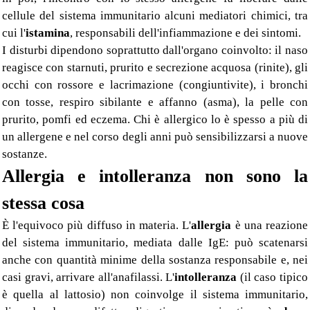
cellule del sistema immunitario alcuni mediatori chimici, tra
cui l'
istamina
, responsabili dell'infiammazione e dei sintomi.
I disturbi dipendono soprattutto dall'organo coinvolto: il naso
reagisce con starnuti, prurito e secrezione acquosa (rinite), gli
occhi con rossore e lacrimazione (congiuntivite), i bronchi
con tosse, respiro sibilante e affanno (asma), la pelle con
prurito, pomfi ed eczema. Chi è allergico lo è spesso a più di
un allergene e nel corso degli anni può sensibilizzarsi a nuove
sostanze.
Allergia e intolleranza non sono la
stessa cosa
È l'equivoco più diffuso in materia. L'
allergia
è una reazione
del sistema immunitario, mediata dalle IgE: può scatenarsi
anche con quantità minime della sostanza responsabile e, nei
casi gravi, arrivare all'anafilassi. L'
intolleranza
(il caso tipico
è quella al lattosio) non coinvolge il sistema immunitario,