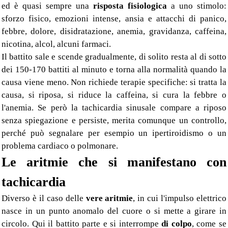
ed è quasi sempre una
risposta fisiologica
a uno stimolo:
sforzo fisico, emozioni intense, ansia e attacchi di panico,
febbre, dolore, disidratazione, anemia, gravidanza, caffeina,
nicotina, alcol, alcuni farmaci.
Il battito sale e scende gradualmente, di solito resta al di sotto
dei 150-170 battiti al minuto e torna alla normalità quando la
causa viene meno. Non richiede terapie specifiche: si tratta la
causa, si riposa, si riduce la caffeina, si cura la febbre o
l'anemia. Se però la tachicardia sinusale compare a riposo
senza spiegazione e persiste, merita comunque un controllo,
perché può segnalare per esempio un ipertiroidismo o un
problema cardiaco o polmonare.
Le aritmie che si manifestano con
tachicardia
Diverso è il caso delle
vere aritmie
, in cui l'impulso elettrico
nasce in un punto anomalo del cuore o si mette a girare in
circolo. Qui il battito parte e si interrompe
di colpo
, come se