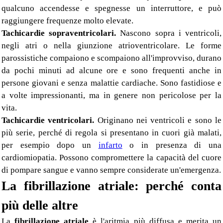
qualcuno accendesse e spegnesse un interruttore, e può
raggiungere frequenze molto elevate.
Tachicardie sopraventricolari.
Nascono sopra i ventricoli,
negli atri o nella giunzione atrioventricolare. Le forme
parossistiche compaiono e scompaiono all'improvviso, durano
da pochi minuti ad alcune ore e sono frequenti anche in
persone giovani e senza malattie cardiache. Sono fastidiose e
a volte impressionanti, ma in genere non pericolose per la
vita.
Tachicardie ventricolari.
Originano nei ventricoli e sono le
più serie, perché di regola si presentano in cuori già malati,
per esempio dopo un
infarto
o in presenza di una
cardiomiopatia. Possono compromettere la capacità del cuore
di pompare sangue e vanno sempre considerate un'emergenza.
La fibrillazione atriale: perché conta
più delle altre
La
fibrillazione atriale
è l'aritmia più diffusa e merita un