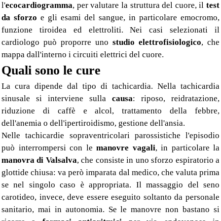
l'
ecocardiogramma
, per valutare la struttura del cuore, il
test
da sforzo
e gli esami del sangue, in particolare emocromo,
funzione tiroidea ed elettroliti. Nei casi selezionati il
cardiologo può proporre uno
studio elettrofisiologico
, che
mappa dall'interno i circuiti elettrici del cuore.
Quali sono le cure
La cura dipende dal tipo di tachicardia. Nella tachicardia
sinusale si interviene sulla
causa
: riposo, reidratazione,
riduzione di caffè e alcol, trattamento della febbre,
dell'anemia o dell'ipertiroidismo, gestione dell'ansia.
Nelle tachicardie sopraventricolari parossistiche l'episodio
può interrompersi con le
manovre vagali
, in particolare la
manovra di Valsalva
, che consiste in uno sforzo espiratorio a
glottide chiusa: va però imparata dal medico, che valuta prima
se nel singolo caso è appropriata. Il massaggio del seno
carotideo, invece, deve essere eseguito soltanto da personale
sanitario, mai in autonomia. Se le manovre non bastano si