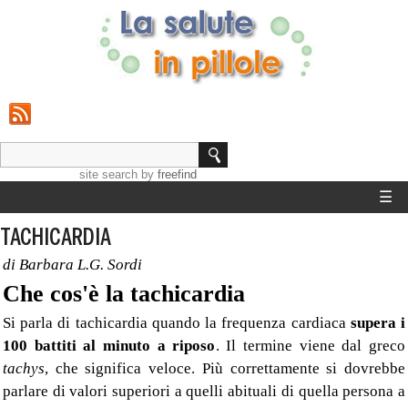
site search
by
freefind
☰
HOME
TACHICARDIA
di Barbara L.G. Sordi
STRUMENTI
Che cos'è la tachicardia
GUIDE SALUTE
Si parla di tachicardia quando la frequenza cardiaca
supera i
100 battiti al minuto a riposo
. Il termine viene dal greco
CALCOLO PESO IDEALE
tachys
, che significa veloce. Più correttamente si dovrebbe
parlare di valori superiori a quelli abituali di quella persona a