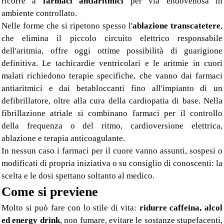
ricorre a
farmaci antiaritmici
per via endovenosa in
ambiente controllato.
Nelle forme che si ripetono spesso l'
ablazione transcatetere
,
che elimina il piccolo circuito elettrico responsabile
dell'aritmia, offre oggi ottime possibilità di guarigione
definitiva. Le tachicardie ventricolari e le aritmie in cuori
malati richiedono terapie specifiche, che vanno dai farmaci
antiaritmici e dai betabloccanti fino all'impianto di un
defibrillatore, oltre alla cura della cardiopatia di base. Nella
fibrillazione atriale si combinano farmaci per il controllo
della frequenza o del ritmo, cardioversione elettrica,
ablazione e terapia anticoagulante.
In nessun caso i farmaci per il cuore vanno assunti, sospesi o
modificati di propria iniziativa o su consiglio di conoscenti: la
scelta e le dosi spettano soltanto al medico.
Come si previene
Molto si può fare con lo stile di vita:
ridurre caffeina, alcol
ed energy drink
, non fumare, evitare le sostanze stupefacenti,