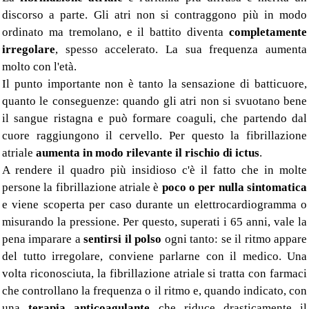
discorso a parte. Gli atri non si contraggono più in modo
ordinato ma tremolano, e il battito diventa
completamente
irregolare
, spesso accelerato. La sua frequenza aumenta
molto con l'età.
Il punto importante non è tanto la sensazione di batticuore,
quanto le conseguenze: quando gli atri non si svuotano bene
il sangue ristagna e può formare coaguli, che partendo dal
cuore raggiungono il cervello. Per questo la fibrillazione
atriale
aumenta in modo rilevante il rischio di ictus
.
A rendere il quadro più insidioso c'è il fatto che in molte
persone la fibrillazione atriale è
poco o per nulla sintomatica
e viene scoperta per caso durante un elettrocardiogramma o
misurando la pressione. Per questo, superati i 65 anni, vale la
pena imparare a
sentirsi il polso
ogni tanto: se il ritmo appare
del tutto irregolare, conviene parlarne con il medico. Una
volta riconosciuta, la fibrillazione atriale si tratta con farmaci
che controllano la frequenza o il ritmo e, quando indicato, con
una
terapia anticoagulante
che riduce drasticamente il