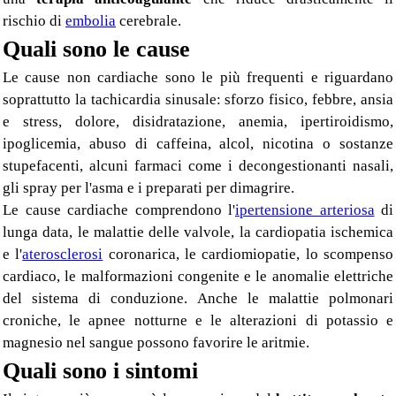
rischio di
embolia
cerebrale.
Quali sono le cause
Le cause non cardiache sono le più frequenti e riguardano
soprattutto la tachicardia sinusale: sforzo fisico, febbre, ansia
e stress, dolore, disidratazione, anemia, ipertiroidismo,
ipoglicemia, abuso di caffeina, alcol, nicotina o sostanze
stupefacenti, alcuni farmaci come i decongestionanti nasali,
gli spray per l'asma e i preparati per dimagrire.
Le cause cardiache comprendono l'
ipertensione arteriosa
di
lunga data, le malattie delle valvole, la cardiopatia ischemica
e l'
aterosclerosi
coronarica, le cardiomiopatie, lo scompenso
cardiaco, le malformazioni congenite e le anomalie elettriche
del sistema di conduzione. Anche le malattie polmonari
croniche, le apnee notturne e le alterazioni di potassio e
magnesio nel sangue possono favorire le aritmie.
Quali sono i sintomi