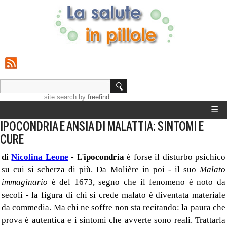
site search
by
freefind
☰
IPOCONDRIA E ANSIA DI MALATTIA: SINTOMI E
HOME
CURE
STRUMENTI
di
Nicolina Leone
- L'
ipocondria
è forse il disturbo psichico
su cui si scherza di più. Da Molière in poi - il suo
Malato
GUIDE SALUTE
immaginario
è del 1673, segno che il fenomeno è noto da
secoli - la figura di chi si crede malato è diventata materiale
CALCOLO PESO IDEALE
da commedia. Ma chi ne soffre non sta recitando: la paura che
prova è autentica e i sintomi che avverte sono reali. Trattarla