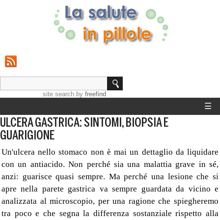
site search
by
freefind
☰
ULCERA GASTRICA: SINTOMI, BIOPSIA E
HOME
GUARIGIONE
STRUMENTI
Un'ulcera nello stomaco non è mai un dettaglio da liquidare
con un antiacido. Non perché sia una malattia grave in sé,
GUIDE SALUTE
anzi: guarisce quasi sempre. Ma perché una lesione che si
apre nella parete gastrica va sempre guardata da vicino e
CALCOLO PESO IDEALE
analizzata al microscopio, per una ragione che spiegheremo
tra poco e che segna la differenza sostanziale rispetto alla