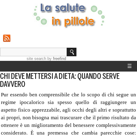
site search
by
freefind
☰
CHI DEVE METTERSI A DIETA: QUANDO SERVE
HOME
DAVVERO
STRUMENTI
Pur essendo ben comprensibile che lo scopo di chi segue un
regime ipocalorico sia spesso quello di raggiungere un
GUIDE SALUTE
aspetto fisico apprezzabile, agli occhi degli altri e soprattutto
ai propri, non bisogna mai trascurare che il primo risultato da
CALCOLO PESO IDEALE
ottenere è un miglioramento del benessere complessivamente
considerato. È una premessa che cambia parecchie cose: